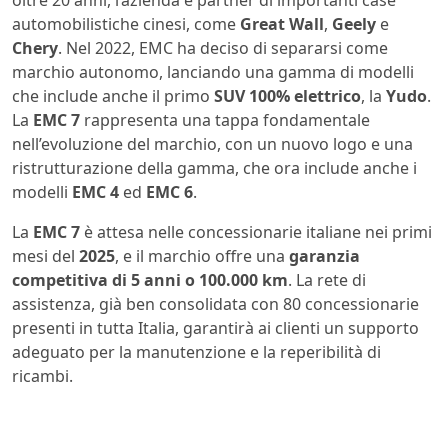
oltre 20 anni, l’azienda è partner di importanti case
automobilistiche cinesi, come
Great Wall
,
Geely
e
Chery
. Nel 2022, EMC ha deciso di separarsi come
marchio autonomo, lanciando una gamma di modelli
che include anche il primo
SUV 100% elettrico
, la
Yudo
.
La
EMC 7
rappresenta una tappa fondamentale
nell’evoluzione del marchio, con un nuovo logo e una
ristrutturazione della gamma, che ora include anche i
modelli
EMC 4
ed
EMC 6
.
La
EMC 7
è attesa nelle concessionarie italiane nei primi
mesi del
2025
, e il marchio offre una
garanzia
competitiva di 5 anni o 100.000 km
. La rete di
assistenza, già ben consolidata con 80 concessionarie
presenti in tutta Italia, garantirà ai clienti un supporto
adeguato per la manutenzione e la reperibilità di
ricambi.