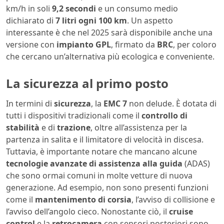
km/h in soli
9,2 secondi
e un consumo medio
dichiarato di
7 litri ogni 100 km
. Un aspetto
interessante è che nel 2025 sarà disponibile anche una
versione con
impianto GPL
, firmato da
BRC
, per coloro
che cercano un’alternativa più ecologica e conveniente.
La sicurezza al primo posto
In termini di
sicurezza
, la
EMC 7
non delude. È dotata di
tutti i dispositivi tradizionali come il
controllo di
stabilità
e di
trazione
, oltre all’assistenza per la
partenza in salita e il limitatore di velocità in discesa.
Tuttavia, è importante notare che mancano alcune
tecnologie avanzate di assistenza alla guida
(ADAS)
che sono ormai comuni in molte vetture di nuova
generazione. Ad esempio, non sono presenti funzioni
come il
mantenimento di corsia
, l’avviso di collisione e
l’avviso dell’angolo cieco. Nonostante ciò, il
cruise
control
e la
retrocamera
con sensori posteriori sono