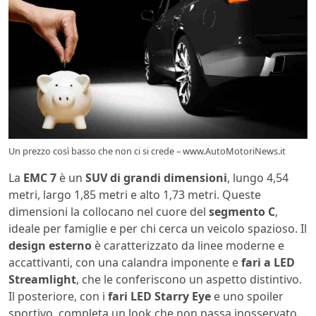
Un prezzo così basso che non ci si crede – www.AutoMotoriNews.it
La
EMC 7
è un
SUV di grandi dimensioni
, lungo 4,54
metri, largo 1,85 metri e alto 1,73 metri. Queste
dimensioni la collocano nel cuore del
segmento C
,
ideale per famiglie e per chi cerca un veicolo spazioso. Il
design esterno
è caratterizzato da linee moderne e
accattivanti, con una calandra imponente e
fari a LED
Streamlight
, che le conferiscono un aspetto distintivo.
Il posteriore, con i
fari LED Starry Eye
e uno spoiler
sportivo, completa un look che non passa inosservato.