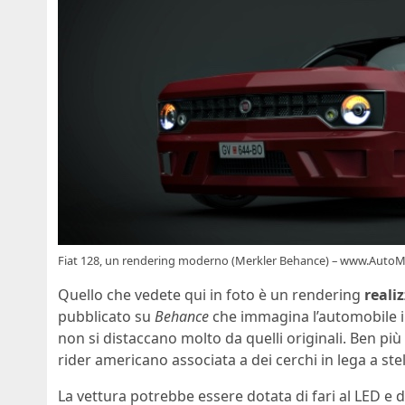
Fiat 128, un rendering moderno (Merkler Behance) – www.AutoM
Quello che vedete qui in foto è un rendering
reali
pubblicato su
Behance
che immagina l’automobile in
non si distaccano molto da quelli originali. Ben più
rider americano associata a dei cerchi in lega a ste
La vettura potrebbe essere dotata di fari al LED e