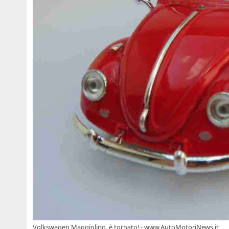
Volkswagen Maggiolino, è tornato! - www.AutoMotoriNews.it