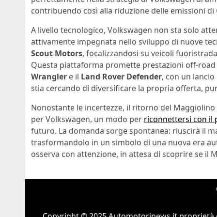
contribuendo così alla riduzione delle emissioni di
A livello tecnologico, Volkswagen non sta solo atte
attivamente impegnata nello sviluppo di nuove tec
Scout Motors
, focalizzandosi su veicoli fuoristra
Questa piattaforma promette prestazioni off-road c
Wrangler
e il
Land Rover Defender
, con un lanci
stia cercando di diversificare la propria offerta, 
Nonostante le incertezze, il ritorno del Maggiolino
per Volkswagen, un modo per
riconnettersi con il
futuro. La domanda sorge spontanea: riuscirà il ma
trasformandolo in un simbolo di una nuova era auto
osserva con attenzione, in attesa di scoprire se il 
Copyright © 2025 Automotorinews.it proprietà 