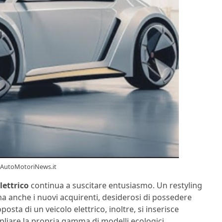
w.AutoMotoriNews.it
lettrico
continua a suscitare entusiasmo. Un restyling
a anche i nuovi acquirenti, desiderosi di possedere
sta di un veicolo elettrico, inoltre, si inserisce
liare la propria gamma di modelli ecologici,