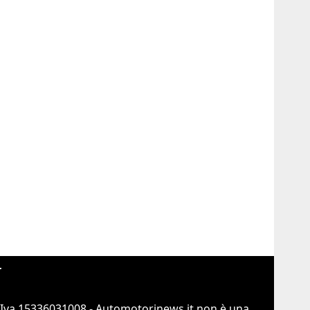
r
.Iva 15336031008 - Automotorinews.it non è una