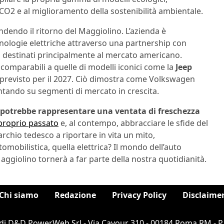
 CO2 e al miglioramento della sostenibilità ambientale.
ndendo il ritorno del Maggiolino. L’azienda è
nologie elettriche attraverso una partnership con
da destinati principalmente al mercato americano.
omparabili a quelle di modelli iconici come la
Jeep
o previsto per il 2027. Ciò dimostra come Volkswagen
puntando su segmenti di mercato in crescita.
potrebbe rappresentare una ventata di freschezza
 proprio passato
e, al contempo, abbracciare le sfide del
rchio tedesco a riportare in vita un mito,
mobilistica, quella elettrica? Il mondo dell’auto
Maggiolino tornerà a far parte della nostra quotidianità.
Chi siamo
Redazione
Privacy Policy
Disclaime
di D&D PowerWeb Srl - Via Cavour 310 - 00184 Roma RM - P