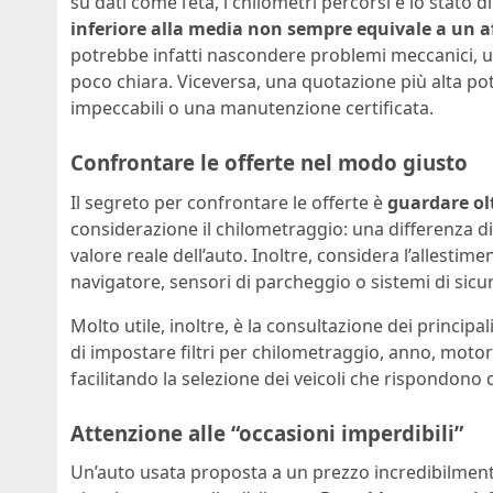
su dati come l’età, i chilometri percorsi e lo stato 
inferiore alla media non sempre equivale a un a
potrebbe infatti nascondere problemi meccanici, 
poco chiara. Viceversa, una quotazione più alta pot
impeccabili o una manutenzione certificata.
Confrontare le offerte nel modo giusto
Il segreto per confrontare le offerte è
guardare olt
considerazione il chilometraggio: una differenza d
valore reale dell’auto. Inoltre, considera l’allesti
navigatore, sensori di parcheggio o sistemi di sicu
Molto utile, inoltre, è la consultazione dei princip
di impostare filtri per chilometraggio, anno, motor
facilitando la selezione dei veicoli che rispondono 
Attenzione alle “occasioni imperdibili”
Un’auto usata proposta a un prezzo incredibilmente