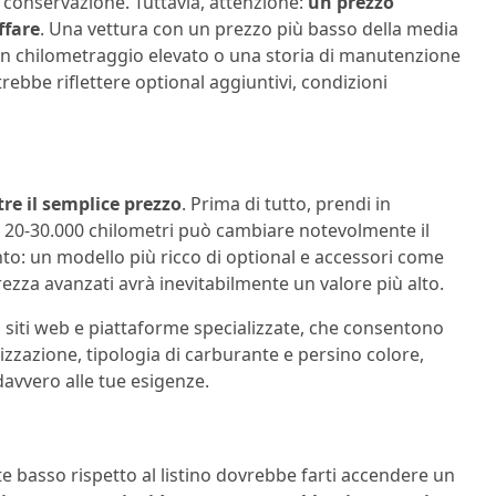
di conservazione. Tuttavia, attenzione:
un prezzo
ffare
. Una vettura con un prezzo più basso della media
un chilometraggio elevato o una storia di manutenzione
rebbe riflettere optional aggiuntivi, condizioni
re il semplice prezzo
. Prima di tutto, prendi in
i 20-30.000 chilometri può cambiare notevolmente il
mento: un modello più ricco di optional e accessori come
rezza avanzati avrà inevitabilmente un valore più alto.
ali siti web e piattaforme specializzate, che consentono
izzazione, tipologia di carburante e persino colore,
davvero alle tue esigenze.
 basso rispetto al listino dovrebbe farti accendere un