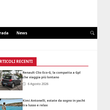
trada
News
RTICOLI RECENTI
Renault Clio Eco-G, la compatta a Gpl
che viaggia più lontano
6 Agosto 2026
Kimi Antonelli, estate da sogno in yacht
tra lusso e relax