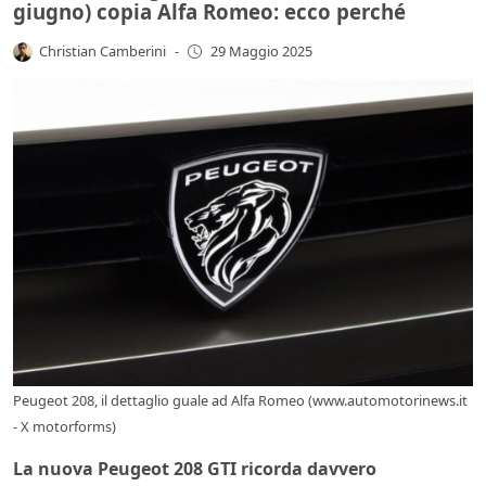
giugno) copia Alfa Romeo: ecco perché
Christian Camberini
-
29 Maggio 2025
Peugeot 208, il dettaglio guale ad Alfa Romeo (www.automotorinews.it
- X motorforms)
La nuova Peugeot 208 GTI ricorda davvero