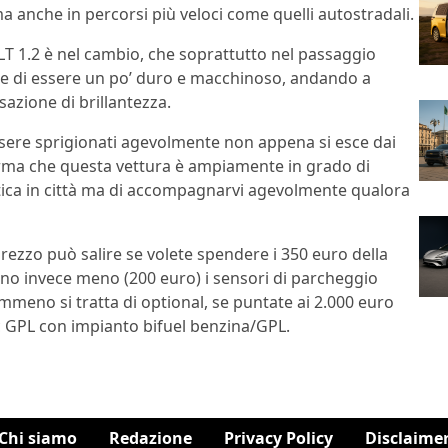
ma anche in percorsi più veloci come quelli autostradali.
LT 1.2 è nel cambio, che soprattutto nel passaggio
one di essere un po’ duro e macchinoso, andando a
nsazione di brillantezza.
essere sprigionati agevolmente non appena si esce dai
onferma che questa vettura è ampiamente in grado di
tica in città ma di accompagnarvi agevolmente qualora
prezzo può salire se volete spendere i 350 euro della
tano invece meno (200 euro) i sensori di parcheggio
mmeno si tratta di optional, se puntate ai 2.000 euro
ic GPL con impianto bifuel benzina/GPL.
Chi siamo
Redazione
Privacy Policy
Disclaime