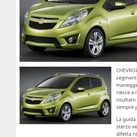
CHEVROLE
segmento
maneggevo
riesce a 
risultato
sempre p
La guida 
sterzo ve
difetta n