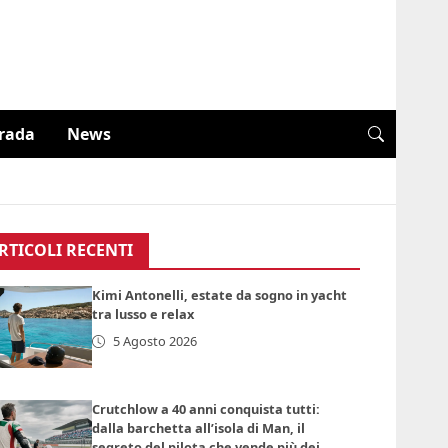
trada
News
RTICOLI RECENTI
Kimi Antonelli, estate da sogno in yacht
tra lusso e relax
5 Agosto 2026
Crutchlow a 40 anni conquista tutti:
dalla barchetta all’isola di Man, il
segreto del pilota che vende più dei