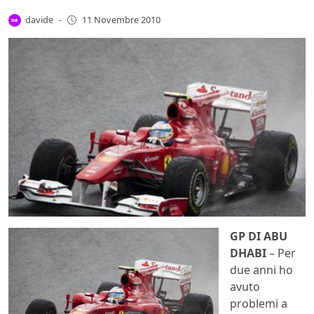
davide
-
11 Novembre 2010
GP DI ABU
DHABI
– Per
due anni ho
avuto
problemi a