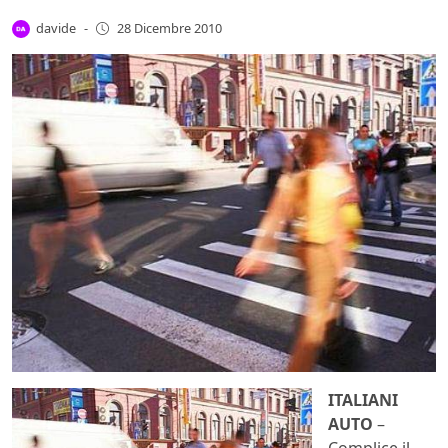
davide
-
28 Dicembre 2010
ITALIANI
AUTO
–
Complice il