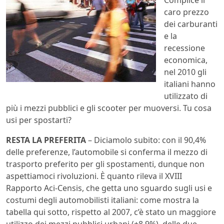
caro prezzo
dei carburanti
e la
recessione
economica,
nel 2010 gli
italiani hanno
utilizzato di
più i mezzi pubblici e gli scooter per muoversi. Tu cosa
usi per spostarti?
RESTA LA PREFERITA
– Diciamolo subito: con il 90,4%
delle preferenze, l’automobile si conferma il mezzo di
trasporto preferito per gli spostamenti, dunque non
aspettiamoci rivoluzioni. È quanto rileva il XVIII
Rapporto Aci-Censis, che getta uno sguardo sugli usi e
costumi degli automobilisti italiani: come mostra la
tabella qui sotto, rispetto al 2007, c’è stato un maggiore
utilizzo dei mezzi pubblici urbani (+8,9%), delle due