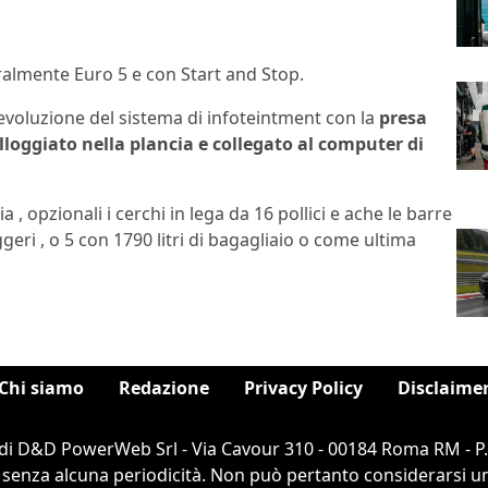
uralmente Euro 5 e con Start and Stop.
’evoluzione del sistema di infoteintment con la
presa
oggiato nella plancia e collegato al computer di
a , opzionali i cerchi in lega da 16 pollici e ache le barre
eri , o 5 con 1790 litri di bagagliaio o come ultima
Chi siamo
Redazione
Privacy Policy
Disclaime
di D&D PowerWeb Srl - Via Cavour 310 - 00184 Roma RM - P
 senza alcuna periodicità. Non può pertanto considerarsi un 