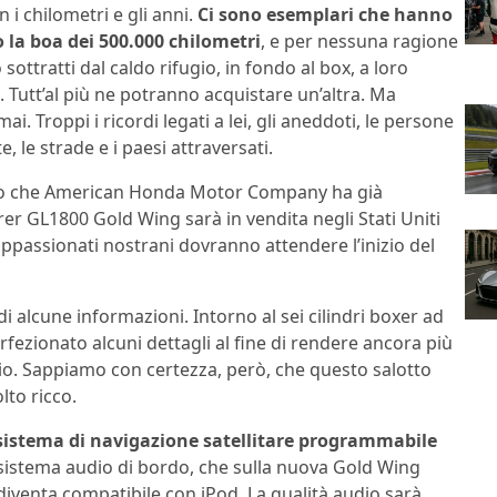
 i chilometri e gli anni.
Ci sono esemplari che hanno
 la boa dei 500.000 chilometri
, e per nessuna ragione
sottratti dal caldo rifugio, in fondo al box, a loro
. Tutt’al più ne potranno acquistare un’altra. Ma
mai. Troppi i ricordi legati a lei, gli aneddoti, le persone
e, le strade e i paesi attraversati.
tto che American Honda Motor Company ha già
rer GL1800 Gold Wing sarà in vendita negli Stati Uniti
appassionati nostrani dovranno attendere l’inizio del
 alcune informazioni. Intorno al sei cilindri boxer ad
rfezionato alcuni dettagli al fine di rendere ancora più
io. Sappiamo con certezza, però, che questo salotto
to ricco.
sistema di navigazione satellitare programmabile
 sistema audio di bordo, che sulla nuova Gold Wing
e diventa compatibile con iPod. La qualità audio sarà