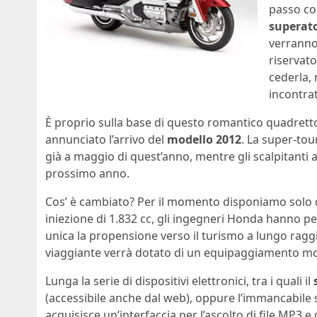
passo con
superato
verranno 
riservato
cederla, 
incontrat
È proprio sulla base di questo romantico quadre
annunciato l’arrivo del
modello 2012
. La super-tou
già a maggio di quest’anno, mentre gli scalpitanti 
prossimo anno.
Cos’ è cambiato? Per il momento disponiamo solo di
iniezione di 1.832 cc, gli ingegneri Honda hanno pe
unica la propensione verso il turismo a lungo ragg
viaggiante verrà dotato di un equipaggiamento mol
Lunga la serie di dispositivi elettronici, tra i quali il
(accessibile anche dal web), oppure l’immancabile
acquisisce un’interfaccia per l’ascolto di file MP3 