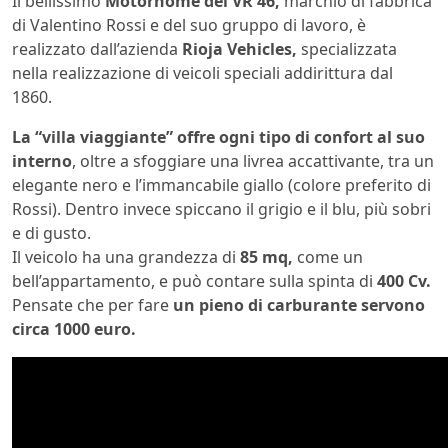
Il bellissimo
Motorhome del VR 46,
marchio di fabbrica
di Valentino Rossi e del suo gruppo di lavoro, è
realizzato dall’azienda
Rioja Vehicles,
specializzata
nella realizzazione di veicoli speciali addirittura dal
1860.
La “villa viaggiante” offre ogni tipo di confort al suo
interno
, oltre a sfoggiare una livrea accattivante, tra un
elegante nero e l’immancabile giallo (colore preferito di
Rossi). Dentro invece spiccano il grigio e il blu, più sobri
e di gusto.
Il veicolo ha una grandezza di
85 mq,
come un
bell’appartamento, e può contare sulla spinta di
400 Cv.
Pensate che per fare
un pieno di carburante servono
circa 1000 euro.