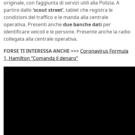
originale, con l’aggiunta di servizi utili alla Polizia. A
partire dallo
‘scout street’
, tablet che registra le
condizioni del traffico e le manda alla centrale
operativa. Presenti anche
due banche dati
per
identificare veicoli e le persone. Presente anche la radio
collegata alla centrale operativa.
FORSE TI INTERESSA ANCHE >>>
Coronavirus Formula
1, Hamilton “Comanda il denaro”