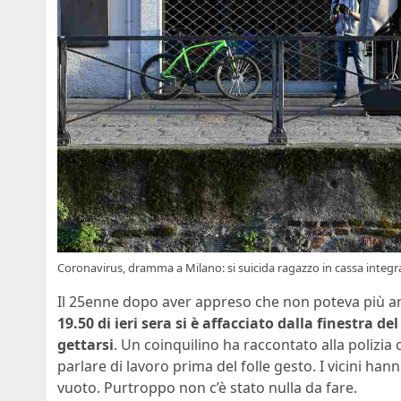
Coronavirus, dramma a Milano: si suicida ragazzo in cassa integr
Il 25enne dopo aver appreso che non poteva più and
19.50 di ieri sera si è affacciato dalla finestra d
gettarsi
. Un coinquilino ha raccontato alla polizia
parlare di lavoro prima del folle gesto. I vicini ha
vuoto. Purtroppo non c’è stato nulla da fare.