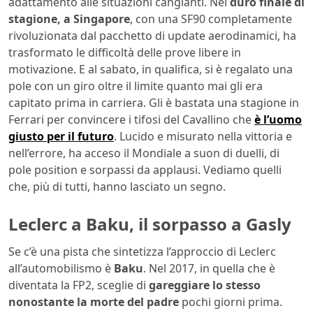
adattamento alle situazioni cangianti. Nel
duro finale di
stagione, a Singapore
, con una SF90 completamente
rivoluzionata dal pacchetto di update aerodinamici, ha
trasformato le difficoltà delle prove libere in
motivazione. E al sabato, in qualifica, si è regalato una
pole con un giro oltre il limite quanto mai gli era
capitato prima in carriera. Gli è bastata una stagione in
Ferrari per convincere i tifosi del Cavallino che
è l’uomo
giusto per il futuro
. Lucido e misurato nella vittoria e
nell’errore, ha acceso il Mondiale a suon di duelli, di
pole position e sorpassi da applausi. Vediamo quelli
che, più di tutti, hanno lasciato un segno.
Leclerc a Baku, il sorpasso a Gasly
Se c’è una pista che sintetizza l’approccio di Leclerc
all’automobilismo è
Baku
. Nel 2017, in quella che è
diventata la FP2, sceglie di
gareggiare lo stesso
nonostante la morte del padre
pochi giorni prima.