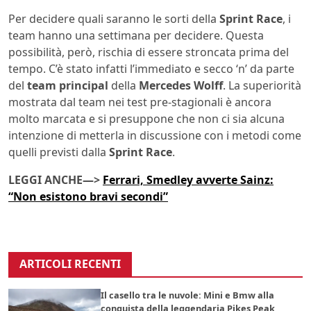
Per decidere quali saranno le sorti della
Sprint Race
, i
team hanno una settimana per decidere. Questa
possibilità, però, rischia di essere stroncata prima del
tempo. C’è stato infatti l’immediato e secco ‘n’ da parte
del
team principal
della
Mercedes
Wolff
. La superiorità
mostrata dal team nei test pre-stagionali è ancora
molto marcata e si presuppone che non ci sia alcuna
intenzione di metterla in discussione con i metodi come
quelli previsti dalla
Sprint Race
.
LEGGI ANCHE—>
Ferrari, Smedley avverte Sainz:
“Non esistono bravi secondi”
ARTICOLI RECENTI
Il casello tra le nuvole: Mini e Bmw alla
conquista della leggendaria Pikes Peak