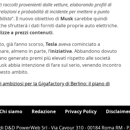
i raccolti provenienti dalle vetture, elaborando profili di
 relazioni e probabilità di incidente per mettere a punto
ilista
“. Il nuovo obiettivo di
Musk
sarebbe quindi
 che sfrutterà i dati forniti dalle proprie auto elettriche.
lizze a prezzi contenuti
.
to, già l’anno scorso,
Tesla
aveva cominciato a
are, almeno in parte, l’
iniziativa
. Abbandono dovuto
o generato premi più elevati rispetto alle società
sk abbia intenzione di fare sul serio, venendo incontro
questo ambito.
vi ambiziosi per la Gigafactory di Berlino: il piano di
Chi siamo
Redazione
Privacy Policy
Disclaime
di D&D PowerWeb Srl - Via Cavour 310 - 00184 Roma RM - P