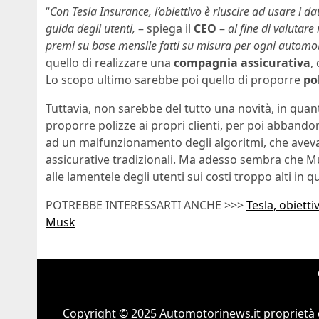
“
Con Tesla Insurance, l’obiettivo è riuscire ad usare i dat
guida degli utenti,
– spiega il
CEO
–
al fine di valutare
premi su base mensile fatti su misura per ogni automob
quello di realizzare una
compagnia
assicurativa
,
Lo scopo ultimo sarebbe poi quello di proporre
po
Tuttavia, non sarebbe del tutto una novità, in quan
proporre polizze ai propri clienti, per poi abbandon
ad un malfunzionamento degli algoritmi, che avevan
assicurative tradizionali. Ma adesso sembra che Mu
alle lamentele degli utenti sui costi troppo alti in 
POTREBBE INTERESSARTI ANCHE >>>
Tesla, obietti
Musk
Copyright © 2025 Automotorinews.it proprietà 