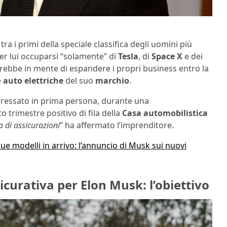
ra i primi della speciale classifica degli uomini più
er lui occuparsi “solamente” di
Tesla
, di
Space X
e dei
 avrebbe in mente di espandere i propri business entro la
e
auto elettriche
del suo
marchio
.
teressato in prima persona, durante una
 trimestre positivo di fila della
Casa
automobilistica
di assicurazioni
” ha affermato l’imprenditore.
 due modelli in arrivo: l’annuncio di Musk sui nuovi
curativa per Elon Musk: l’obiettivo