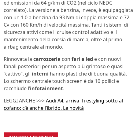
ed emissioni da 64 g/km di CO2 (nel ciclo NEDC
correlato). La versione a benzina, invece, è equipaggiata
con un 1.0 a benzina da 93 Nm di coppia massima e 72
Cv con 160 Km/h di velocità massima. Tanti i sistemi di
sicurezza attivi come il cruise control adattivo e il
mantenimento della corsia di marcia, oltre al primo
airbag centrale al mondo.
Rinnovata la
carrozzeria
con
fari a led
e con nuovi
fanali posteriori per un aspetto più grintoso e quasi
“cattivo”, gli
interni
hanno plastiche di buona qualità.
Lo schermo centrale touch screen è da 10 pollici e
racchiude l’
infotainment
.
LEGGI ANCHE >>>
Audi A4, arriva il restyling sotto al
cofano: c’è anche l’ibrido. Le novità