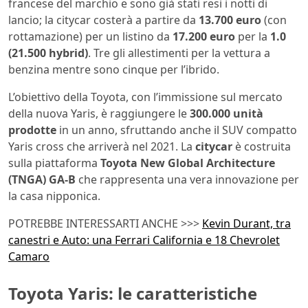
francese del marchio e sono già stati resi i notti di
lancio; la citycar costerà a partire da
13.700 euro
(con
rottamazione) per un listino da
17.200 euro
per la
1.0
(21.500 hybrid)
. Tre gli allestimenti per la vettura a
benzina mentre sono cinque per l’ibrido.
L’obiettivo della Toyota, con l’immissione sul mercato
della nuova Yaris, è raggiungere le
300.000 unità
prodotte
in un anno, sfruttando anche il SUV compatto
Yaris cross che arriverà nel 2021. La
citycar
è costruita
sulla piattaforma
Toyota New Global Architecture
(TNGA) GA-B
che rappresenta una vera innovazione per
la casa nipponica.
POTREBBE INTERESSARTI ANCHE >>>
Kevin Durant, tra
canestri e Auto: una Ferrari California e 18 Chevrolet
Camaro
Toyota Yaris: le caratteristiche