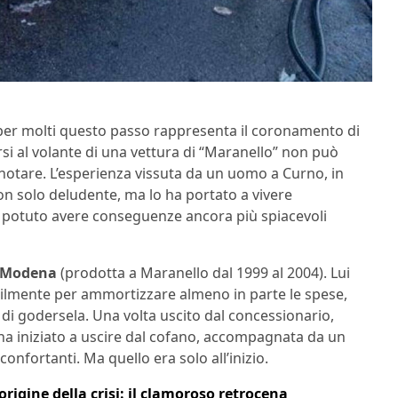
per molti questo passo rappresenta il coronamento di
rsi al volante di una vettura di “Maranello” non può
i notare. L’esperienza vissuta da un uomo a Curno, in
on solo deludente, ma lo ha portato a vivere
e potuto avere conseguenze ancora più spiacevoli
i Modena
(prodotta a Maranello dal 1999 al 2004). Lui
ilmente per ammortizzare almeno in parte le spese,
 godersela. Una volta uscito dal concessionario,
a iniziato a uscire dal cofano, accompagnata da un
nfortanti. Ma quello era solo all’inizio.
’origine della crisi: il clamoroso retrocena