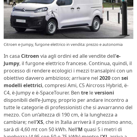
Citroen e-Jumpy, furgone elettrico in vendita: prezzo e autonomia
In casa
Citroen
via agli ordini ed alle vendite dell’
e-
Jumpy
, il furgone elettrico francese. Continua, quindi, il
processo di rendere ecologici i mezzi transalpini con un
obiettivo davvero ambizioso; arrivare nel
2020
con
sei
modelli elettrici
, compresi Ami, C5 Aircross Hybrid, ë-
C4, ë-Jumpy e ë-SpaceTourer. Ben
tre
le
versioni
disponibili dell’e-Jumpy, proprio per andare incontro a
tutte le categorie di professionisti che si avvarranno del
mezzo. Con un’altezza di 190 cm, è la lunghezza a
cambiare; nell’
XS
, che in Italia arriverà il prossimo anno,
sarà di 4,60 mt con 50 kWh. Nell’
M
quasi 5 i metri di
lunghezza (4,95 con 50 o 75 kWh) mentre l’
XL
arriva a