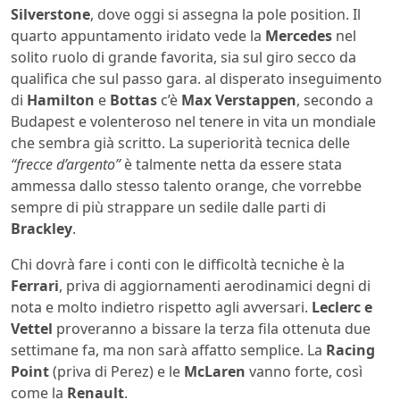
Silverstone
, dove oggi si assegna la pole position. Il
quarto appuntamento iridato vede la
Mercedes
nel
solito ruolo di grande favorita, sia sul giro secco da
qualifica che sul passo gara. al disperato inseguimento
di
Hamilton
e
Bottas
c’è
Max Verstappen
, secondo a
Budapest e volenteroso nel tenere in vita un mondiale
che sembra già scritto. La superiorità tecnica delle
“frecce d’argento”
è talmente netta da essere stata
ammessa dallo stesso talento orange, che vorrebbe
sempre di più strappare un sedile dalle parti di
Brackley
.
Chi dovrà fare i conti con le difficoltà tecniche è la
Ferrari
, priva di aggiornamenti aerodinamici degni di
nota e molto indietro rispetto agli avversari.
Leclerc e
Vettel
proveranno a bissare la terza fila ottenuta due
settimane fa, ma non sarà affatto semplice. La
Racing
Point
(priva di Perez) e le
McLaren
vanno forte, così
come la
Renault
.