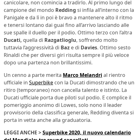
canicolare, non comincia a tradirlo. Al primo lungo del
campione del mondo
Redding
si infila all’interno con la
Panigale e da lì in poi è bravo a mantenere alto il ritmo
e tenersi lontano dai guai fino all’arrivo lasciando alle
sue spalle il duello per il podio. Ottimo terzo con l’altra
Ducati,
quella di
Razgatlioglu
, soffrendo molto
tuttavia l’aggressività di
Baz
e di
Davies
. Ottimo sesto
Rinaldi che per diversi giri risulta sempre il più veloce
dopo una partenza non brillantissimi.
Un cenno a parte merita
M
arco Melandri
al rientro
ufficiale in
Superbike
con la Ducati dimostrando che un
ritiro (temporaneo) non cancella talento e istinto. La
Ducati ufficiale porta due piloti sul podio. E complice il
pomeriggio anonimo di Lowes, solo nono il leader
provvisorio della classifica generale, Redding diventa si
porta in vetta anche alla graduatoria.
LEGGI ANCHE >
Superbike 2020, il nuovo calendario
del Mondiale: tre round cancellati