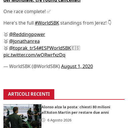
One race complete! ✅
Here's the full
#WorldSBK
standings from Jerez! 👇
🥇
@Reddingpower
🥈
@jonathanrea
🥉
@toprak_tr54
#ESPWorldSBK
🇪🇸
pic.twitter.com/wORwrfxzDq
— WorldSBK (@WorldSBK)
August 1, 2020
ARTICOLI RECENTI
Alonso alza la posta: chiesti 80 milioni
all’Aston Martin per restare due anni
6 Agosto 2026