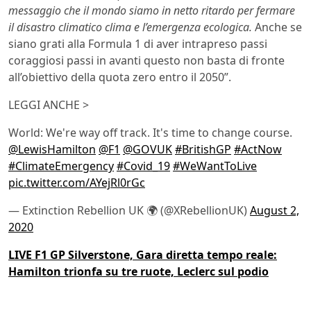
messaggio che il mondo siamo in netto ritardo per fermare
il disastro climatico clima e l’emergenza ecologica.
Anche se
siano grati alla Formula 1 di aver intrapreso passi
coraggiosi passi in avanti questo non basta di fronte
all’obiettivo della quota zero entro il 2050”.
LEGGI ANCHE >
World: We're way off track. It's time to change course.
@LewisHamilton
@F1
@GOVUK
#BritishGP
#ActNow
#ClimateEmergency
#Covid_19
#WeWantToLive
pic.twitter.com/AYejRl0rGc
— Extinction Rebellion UK 🌍 (@XRebellionUK)
August 2,
2020
LIVE F1 GP Silverstone, Gara diretta tempo reale:
Hamilton trionfa su tre ruote, Leclerc sul podio