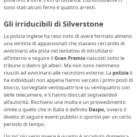
pista fino a oltre 3 km di distanza. Ciononostante ci
sono stati alcuni fermi e quattro arresti.
Gli irriducibili di Silverstone
La polizia inglese ha reso noto di avere fermato almeno
una ventina di appassionati che stavano cercando di
avvicinarsi alla pista nel tentativo di intrufolarsi
all’interno e seguire il
Gran Premio
nascosti sotto le
tribune o dietro gli alberi. Ma non sono nemmeno
riusciti ad avvicinarsi alle recinzioni esterne. La
polizia
li
ha individuati non appena hanno varcato i primi posti di
blocco, sorvegliate ventiquattr’ore su ventiquattro con
delle telecamere, e li hanno bloccati segnalandoli
all’autorità. Rischiano una multa e un provvedimento
simile a quello che in Italia è definito
Daspo,
ovvero il
divieto di seguire eventi pubblici o sportivi per un certo
periodo di tempo.
Un po’ più serio invece è quanto è accaduto domenica