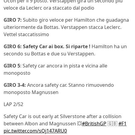
Ocon per il 9 posto. Verstappen gira un secondo più
veloce da Leclerc ora staccato dal podio
GIRO 7:
Subito giro veloce per Hamilton che guadagna
ulteriormente da Bottas. Verstappen stacca Leclerc.
Vettel staccatissimo
GIRO 6: Safety Car ai box. Si riparte !
Hamilton ha un
secondo su Bottas e due su Verstappen.
GIRO 5
: Safety car ancora in pista e vicina alle
monoposto
GIRO 3-4:
Ancora safety car. Stanno rimuovendo
monoposto Magnussen
LAP 2/52
Safety Car is out early at Silverstone after a collision
between Albon and Magnussen 💥
#BritishGP
🇬🇧
#F1
pic.twitter.com/sQj147ARU0