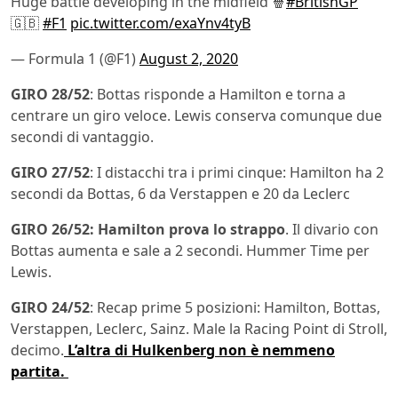
Huge battle developing in the midfield 🍿
#BritishGP
🇬🇧
#F1
pic.twitter.com/exaYnv4tyB
— Formula 1 (@F1)
August 2, 2020
GIRO 28/52
: Bottas risponde a Hamilton e torna a
centrare un giro veloce. Lewis conserva comunque due
secondi di vantaggio.
GIRO 27/52
: I distacchi tra i primi cinque: Hamilton ha 2
secondi da Bottas, 6 da Verstappen e 20 da Leclerc
GIRO 26/52: Hamilton prova lo strappo
. Il divario con
Bottas aumenta e sale a 2 secondi. Hummer Time per
Lewis.
GIRO 24/52
: Recap prime 5 posizioni: Hamilton, Bottas,
Verstappen, Leclerc, Sainz. Male la Racing Point di Stroll,
decimo.
L’altra di Hulkenberg non è nemmeno
partita.