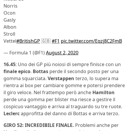
Norris
Ocon
Gasly
Albon
Stroll
Vettel
#BritishGP
🇬🇧
#F1
pic.twitter.com/Eqzj8C2FmB
— Formula 1 (@F1)
August 2, 2020
16.45
: Uno dei GP più noiosi di sempre finisce con un
finale epico
.
Bottas
perde il secondo posto per una
gomma squarciata.
Verstappen
terzo, lo supera ma
rientra ai box per cambiare gomme e potersi prendere
il giro veloce. Nel frattempo però anche
Hamilton
perde una gomma per blister ma riesce a gestire il
cospicuo vantaggio e arriva al traguardo su tre ruote.
Leclerc
approfitta del danno di Bottas e arriva terzo.
GIRO 52: INCREDIBILE FINALE.
Problemi anche per