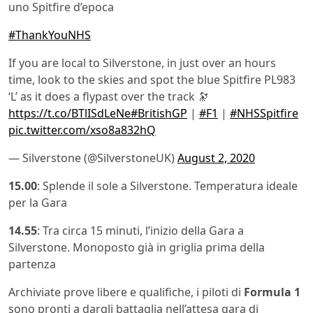
uno Spitfire d’epoca
#ThankYouNHS
If you are local to Silverstone, in just over an hours
time, look to the skies and spot the blue Spitfire PL983
‘L’ as it does a flypast over the track 🔭
https://t.co/BTlISdLeNe
#BritishGP
|
#F1
|
#NHSSpitfire
pic.twitter.com/xso8a832hQ
— Silverstone (@SilverstoneUK)
August 2, 2020
15.00
: Splende il sole a Silverstone. Temperatura ideale
per la Gara
14.55
: Tra circa 15 minuti, l’inizio della Gara a
Silverstone. Monoposto già in griglia prima della
partenza
Archiviate prove libere e qualifiche, i piloti di
Formula 1
sono pronti a dargli battaglia nell’attesa gara di