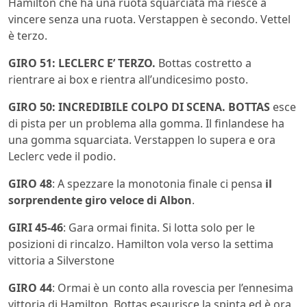
Hamilton che ha una ruota squarciata ma riesce a
vincere senza una ruota. Verstappen è secondo. Vettel
è terzo.
GIRO 51: LECLERC E’ TERZO.
Bottas costretto a
rientrare ai box e rientra all’undicesimo posto.
GIRO 50: INCREDIBILE COLPO DI SCENA. BOTTAS
esce
di pista per un problema alla gomma. Il finlandese ha
una gomma squarciata. Verstappen lo supera e ora
Leclerc vede il podio.
GIRO 48
: A spezzare la monotonia finale ci pensa
il
sorprendente giro veloce di Albon
.
GIRI 45-46
: Gara ormai finita. Si lotta solo per le
posizioni di rincalzo. Hamilton vola verso la settima
vittoria a Silverstone
GIRO 44
: Ormai è un conto alla rovescia per l’ennesima
vittoria di Hamilton. Bottas esaurisce la spinta ed è ora