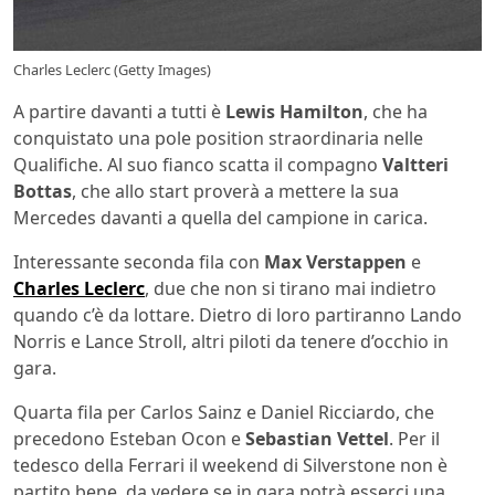
Charles Leclerc (Getty Images)
A partire davanti a tutti è
Lewis Hamilton
, che ha
conquistato una pole position straordinaria nelle
Qualifiche. Al suo fianco scatta il compagno
Valtteri
Bottas
, che allo start proverà a mettere la sua
Mercedes davanti a quella del campione in carica.
Interessante seconda fila con
Max Verstappen
e
Charles Leclerc
, due che non si tirano mai indietro
quando c’è da lottare. Dietro di loro partiranno Lando
Norris e Lance Stroll, altri piloti da tenere d’occhio in
gara.
Quarta fila per Carlos Sainz e Daniel Ricciardo, che
precedono Esteban Ocon e
Sebastian Vettel
. Per il
tedesco della Ferrari il weekend di Silverstone non è
partito bene, da vedere se in gara potrà esserci una