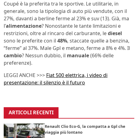
Coupé è la preferita tra le sportive. Le utilitarie, in
generale, sono la tipologia di auto più vendute, con il
27%, davanti a berline ferme al 23% e suv (13). Già, ma
l’
alimentazione
? Nonostante le tante limitazioni e
restrizioni, oltre al rincaro del carburante, le
diesel
sono le preferite con il
48%
, staccate quelle a benzina,
“ferme” al 37%. Male Gpl e metano, ferme a 8% e 4%. Il
cambio
? Nessun dubbio, il
manuale
(66% delle
preferenze).
LEGGI ANCHE >>>
Fiat 500 elettrica, i video di
presentazione: il silenzio è il futuro
ARTICOLI RECENTI
Renault Clio Eco-G, la compatta a Gpl che
viaggia più lontano