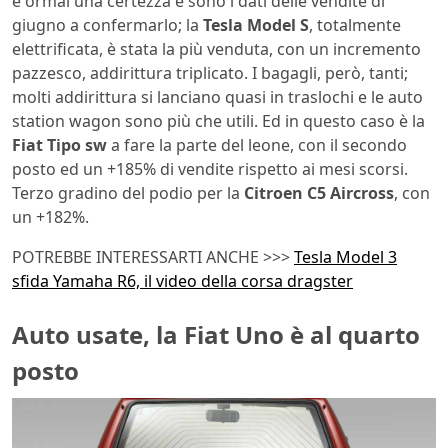
è ormai una certezza e sono i dati delle vendite di
giugno a confermarlo; la
Tesla Model S
, totalmente
elettrificata, è stata la più venduta, con un incremento
pazzesco, addirittura triplicato. I bagagli, però, tanti;
molti addirittura si lanciano quasi in traslochi e le auto
station wagon sono più che utili. Ed in questo caso è la
Fiat Tipo sw
a fare la parte del leone, con il secondo
posto ed un +185% di vendite rispetto ai mesi scorsi.
Terzo gradino del podio per la
Citroen C5 Aircross
, con
un +182%.
POTREBBE INTERESSARTI ANCHE >>>
Tesla Model 3
sfida Yamaha R6, il video della corsa dragster
Auto usate, la Fiat Uno è al quarto
posto