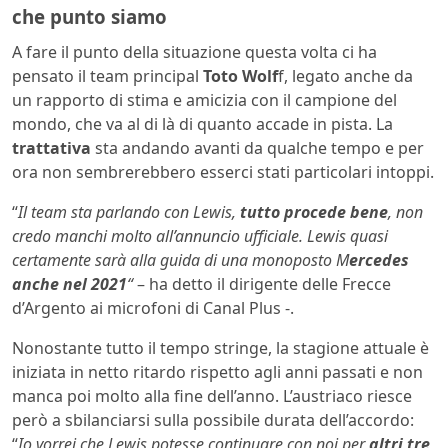
che punto siamo
A fare il punto della situazione questa volta ci ha
pensato il team principal
Toto Wolf
f, legato anche da
un rapporto di stima e amicizia con il campione del
mondo, che va al di là di quanto accade in pista. La
trattativa
sta andando avanti da qualche tempo e per
ora non sembrerebbero esserci stati particolari intoppi.
“
Il team sta parlando con Lewis,
tutto procede bene
, non
credo manchi molto all’annuncio ufficiale. Lewis quasi
certamente sarà alla guida di una monoposto M
ercedes
anche nel 2021
“
– ha detto il dirigente delle Frecce
d’Argento ai microfoni di Canal Plus -.
Nonostante tutto il tempo stringe, la stagione attuale è
iniziata in netto ritardo rispetto agli anni passati e non
manca poi molto alla fine dell’anno. L’austriaco riesce
però a sbilanciarsi sulla possibile durata dell’accordo:
“
Io vorrei che Lewis potesse continuare con noi per
altri tre