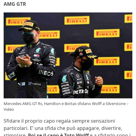
AMG GTR
Mercedes-AMG GT Rs, Hamilton e Bottas sfidano Wolff a Silverstone –
Video
Sfidare il proprio capo regala sempre sensazioni
particolari. E’ una sfida che può appagare, divertire,
stimolare.
Poi se il capo è Toto Wolff
e a sfidarlo sono i