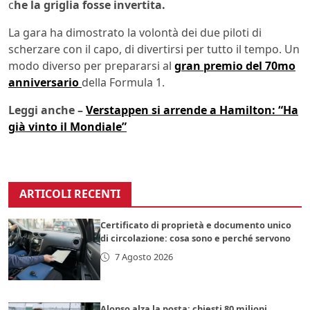
c
he la griglia fosse invertita.
La gara ha dimostrato la volontà dei due piloti di
scherzare con il capo, di divertirsi per tutto il tempo. Un
modo diverso per prepararsi al
gran premio del 70mo
anniversario
della Formula 1.
Leggi anche –
Verstappen si arrende a Hamilton: “Ha
già vinto il Mondiale”
ARTICOLI RECENTI
Certificato di proprietà e documento unico
di circolazione: cosa sono e perché servono
7 Agosto 2026
Alonso alza la posta: chiesti 80 milioni