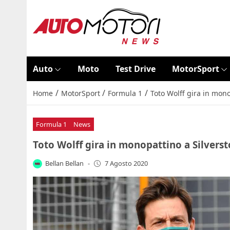
Auto
Moto
Test Drive
MotorSport
/
/
/
Home
MotorSport
Formula 1
Toto Wolff gira in mono
Formula 1
News
Toto Wolff gira in monopattino a Silversto
Bellan Bellan
-
7 Agosto 2020