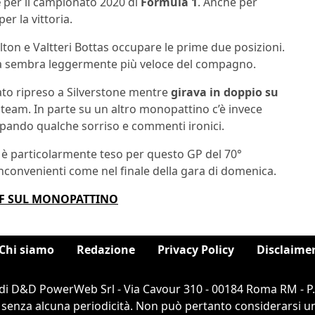
e
per il campionato 2020 di
Formula 1
. Anche per
r la vittoria.
on e Valtteri Bottas occupare le prime due posizioni.
ica sembra leggermente più veloce del compagno.
tato ripreso a Silverstone mentre
girava in doppio su
 team. In parte su un altro monopattino c’è invece
rappando qualche sorriso e commenti ironici.
n è particolarmente teso per questo GP del 70°
nconvenienti come nel finale della gara di domenica.
LFF SUL MONOPATTINO
Chi siamo
Redazione
Privacy Policy
Disclaime
di D&D PowerWeb Srl - Via Cavour 310 - 00184 Roma RM - P
 senza alcuna periodicità. Non può pertanto considerarsi un 