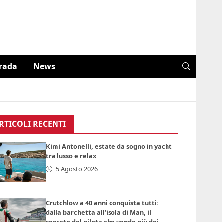
trada
News
RTICOLI RECENTI
Kimi Antonelli, estate da sogno in yacht
tra lusso e relax
5 Agosto 2026
Crutchlow a 40 anni conquista tutti:
dalla barchetta all’isola di Man, il
segreto del pilota che vende più dei