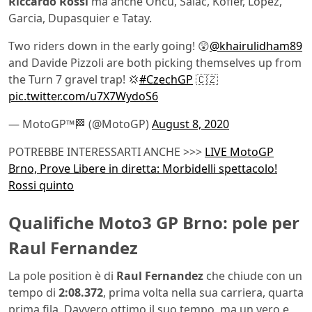
Riccardo Rossi
ma anche Oncu, Salac, Kofler, Lopez,
Garcia, Dupasquier e Tatay.
Two riders down in the early going! 😲
@khairulidham89
and Davide Pizzoli are both picking themselves up from
the Turn 7 gravel trap! 💢
#CzechGP
🇨🇿
pic.twitter.com/u7X7WydoS6
— MotoGP™🏁 (@MotoGP)
August 8, 2020
POTREBBE INTERESSARTI ANCHE >>>
LIVE MotoGP
Brno, Prove Libere in diretta: Morbidelli spettacolo!
Rossi quinto
Qualifiche Moto3 GP Brno: pole per
Raul Fernandez
La pole position è di
Raul Fernandez
che chiude con un
tempo di
2:08.372
, prima volta nella sua carriera, quarta
prima fila. Davvero ottimo il suo tempo, ma un vero e