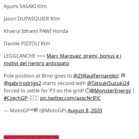
Ayumi SASAKI Ktm
Jason DUPASQUIER Ktm
Khairul Idhami PAWI Honda
Davide PIZZOLI Ktm
LEGGI ANCHE >>>
Marc Marquez: premi, bonus e i
motivi del rientro anticipato
Pole position at Brno goes to
@25RaulFernandez
! 🏁
@gabrirodrigo2
starts second with
@TatsukiSuzuki24
forced to settle for P3 on the grid! ⏱️
@MonsterEnergy
|
#CzechGP
🇨🇿
pic.twitter.com/axxcNrIFiC
— MotoGP™🏁 (@MotoGP)
August 8, 2020