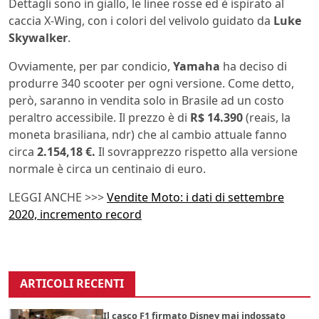
Dettagli sono in giallo, le linee rosse ed è ispirato al
caccia X-Wing, con i colori del velivolo guidato da
Luke
Skywalker
.
Ovviamente, per par condicio,
Yamaha
ha deciso di
produrre 340 scooter per ogni versione. Come detto,
però, saranno in vendita solo in Brasile ad un costo
peraltro accessibile. Il prezzo è di
R$ 14.390
(reais, la
moneta brasiliana, ndr) che al cambio attuale fanno
circa
2.154,18 €.
Il sovrapprezzo rispetto alla versione
normale è circa un centinaio di euro.
LEGGI ANCHE >>>
Vendite Moto: i dati di settembre
2020, incremento record
ARTICOLI RECENTI
Il casco F1 firmato Disney mai indossato