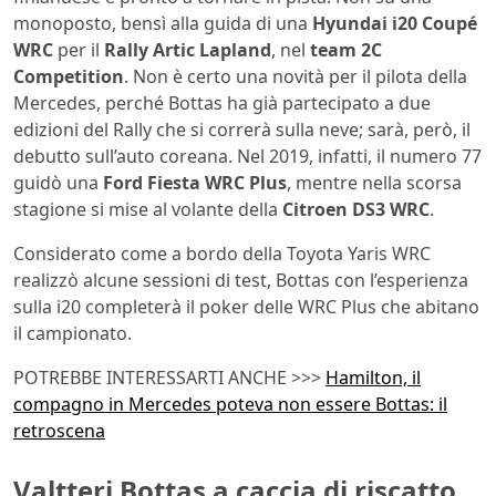
monoposto, bensì alla guida di una
Hyundai i20 Coupé
WRC
per il
Rally Artic Lapland
, nel
team 2C
Competition
. Non è certo una novità per il pilota della
Mercedes, perché Bottas ha già partecipato a due
edizioni del Rally che si correrà sulla neve; sarà, però, il
debutto sull’auto coreana. Nel 2019, infatti, il numero 77
guidò una
Ford Fiesta WRC Plus
, mentre nella scorsa
stagione si mise al volante della
Citroen DS3 WRC
.
Considerato come a bordo della Toyota Yaris WRC
realizzò alcune sessioni di test, Bottas con l’esperienza
sulla i20 completerà il poker delle WRC Plus che abitano
il campionato.
POTREBBE INTERESSARTI ANCHE >>>
Hamilton, il
compagno in Mercedes poteva non essere Bottas: il
retroscena
Valtteri Bottas a caccia di riscatto