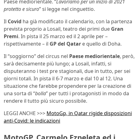
Paese mediorientale. “
Lavoriamo per un inizio di 2021
protetto e sicuro
” si legge nel cinguettio.
Il
Covid
ha già modificato il calendario, con la partenza
prevista proprio a Losail, teatro dei primi due
Gran
Premi
. In pista il 25 marzo ed il 2 aprile per –
rispettivamente – il
GP del Qatar
e quello di Doha.
Il “soggiorno” del circus nel
Paese mediorientale
, però,
sarà decisamente più lungo; a Losail, infatti, si
disputeranno i test pre stagionali, due in tutto, per sei
giorni totali. In pista il 6-7 marzo e dal 10 al 12. Una
situazione che farebbe propendere per la creazione di
una sorta di “
bolla
” per tutti i protagonisti in modo da
rendere il tutto più sicuro possibile.
LEGGI ANCHE >>>
MotoGp, in Qatar rigide disposizioni
anti-Covid: le indicazioni
MotoGP, Carmelo Ezpeleta ed i