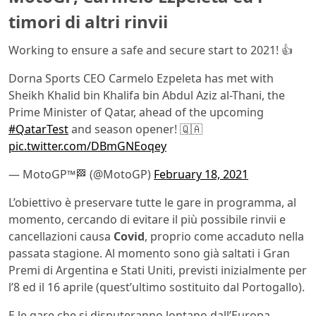
timori di altri rinvii
Working to ensure a safe and secure start to 2021! 👍
Dorna Sports CEO Carmelo Ezpeleta has met with
Sheikh Khalid bin Khalifa bin Abdul Aziz al-Thani, the
Prime Minister of Qatar, ahead of the upcoming
#QatarTest
and season opener! 🇶🇦
pic.twitter.com/DBmGNEoqey
— MotoGP™🏁 (@MotoGP)
February 18, 2021
L’obiettivo è preservare tutte le gare in programma, al
momento, cercando di evitare il più possibile rinvii e
cancellazioni causa
Covid
, proprio come accaduto nella
passata stagione. Al momento sono già saltati i Gran
Premi di Argentina e Stati Uniti, previsti inizialmente per
l’8 ed il 16 aprile (quest’ultimo sostituito dal Portogallo).
E le gare che si disputeranno lontano dall’Europa