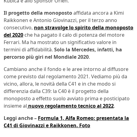
Kubica e allo sponsor Orlen.
Il progetto della monoposto
affidata ancora a Kimi
Raikkonen e Antonio Giovinazzi, per il terzo anno
consecutivo,
non stravolge lo spirito della monoposto
del 2020
che ha pagato il calo di potenza del motore
Ferrari. Ma ha mostrato un significativo valore in
termini di affidabilità.
Solo la Mercedes, infatti, ha
percorso più giri nel Mondiale 2020
.
Cambiano anche il fondo e le aree intorno al diffusore
come previsto dal regolamento 2021. Vediamo più da
vicino, allora, le novità della C41 e in che modo si
differenzia dalla C39: la C40 è il progetto della
monoposto a effetto suolo avviato prima e posticipato
insieme al
nuovo regolamento tecnico al 2022
.
Leggi anche –
Formula 1, Alfa Romeo: presentata la
C41 di Giovinazzi e Raikkonen. Foto