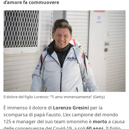
d’amore fa commuovere
Il dolore del figlio Lorenzo: “Ti amo immensamente” (Getty)
È immenso il dolore di
Lorenzo Gresini
per la
scomparsa di papà Fausto. L’ex campione del mondo
125 e manager del suo team omonimo è
morto
a causa
delle conseguenze del Covid-19, a soli
60 anni.
Il figlio