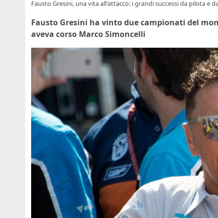
Fausto Gresini, una vita all'attacco: i grandi successi da pilota e
Fausto Gresini ha vinto due campionati del mond
aveva corso Marco Simoncelli