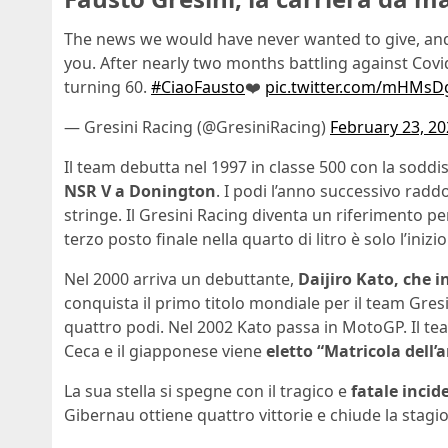
The news we would have never wanted to give, and 
you. After nearly two months battling against Covi
turning 60.
#CiaoFausto
❤️
pic.twitter.com/mHMs
— Gresini Racing (@GresiniRacing)
February 23, 2
Il team debutta nel 1997 in classe 500 con la soddi
NSR V a Donington
. I podi l’anno successivo radd
stringe. Il Gresini Racing diventa un riferimento pe
terzo posto finale nella quarto di litro è solo l’inizio
Nel 2000 arriva un debuttante,
Daijiro Kato, che i
conquista il primo titolo mondiale per il team Gresi
quattro podi. Nel 2002 Kato passa in MotoGP. Il te
Ceca e il giapponese viene
eletto “Matricola dell’
La sua stella si spegne con il tragico e
fatale incid
Gibernau ottiene quattro vittorie e chiude la stag