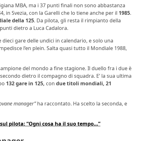
igiana MBA, ma i 37 punti finali non sono abbastanza
 in Svezia, con la Garelli che lo tiene anche per il
1985
.
iale della 125
. Da pilota, gli resta il rimpianto della
punti dietro a Luca Cadalora.
 dieci gare delle undici in calendario, e solo una
pedisce l’en plein. Salta quasi tutto il Mondiale 1988,
ampione del mondo a fine stagione. Il duello fra i due è
 secondo dietro il compagno di squadra. E’ la sua ultima
opo
132 gare in 125,
con
due titoli mondiali, 21
 giovane manager”
ha raccontato. Ha scelto la seconda, e
 sul pilota: “Ogni cosa ha il suo tempo…”
manager