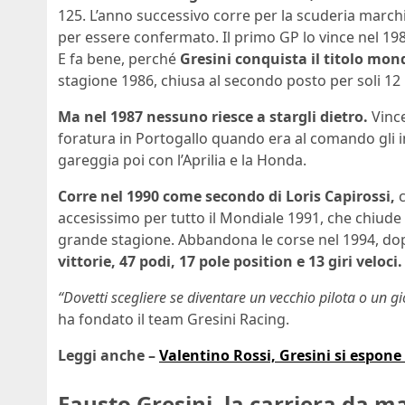
125. L’anno successivo corre per la scuderia march
per essere confermato. Il primo GP lo vince nel 1984,
E fa bene, perché
Gresini conquista il titolo mond
stagione 1986, chiusa al secondo posto per soli 12 
Ma nel 1987 nessuno riesce a stargli dietro.
Vince
foratura in Portogallo quando era al comando gli im
gareggia poi con l’Aprilia e la Honda.
Corre nel 1990 come secondo di Loris Capirossi,
c
accesissimo per tutto il Mondiale 1991, che chiude
grande stagione. Abbandona le corse nel 1994, d
vittorie, 47 podi, 17 pole position e 13 giri veloci.
“Dovetti scegliere se diventare un vecchio pilota o un
ha fondato il team Gresini Racing.
Leggi anche –
Valentino Rossi, Gresini si espone
Fausto Gresini, la carriera da 