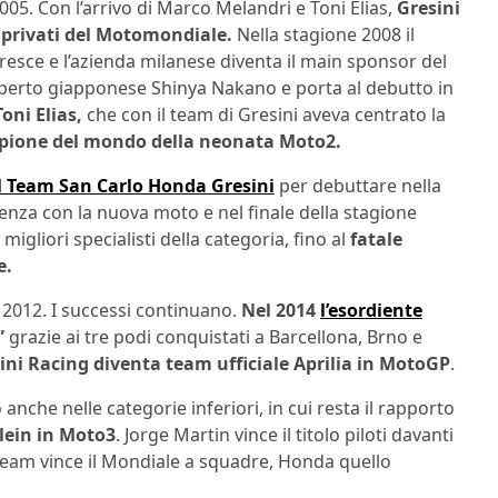
 2005. Con l’arrivo di Marco Melandri e Toni Elias,
Gresini
 privati del Motomondiale.
Nella stagione 2008 il
esce e l’azienda milanese diventa il main sponsor del
sperto giapponese Shinya Nakano e porta al debutto in
Toni Elias,
che con il team di Gresini aveva centrato la
ione del mondo della neonata Moto2.
il Team San Carlo Honda Gresini
per debuttare nella
enza con la nuova moto e nel finale della stagione
gliori specialisti della categoria, fino al
fatale
e.
l 2012. I successi continuano.
Nel 2014
l’esordiente
”
grazie ai tre podi conquistati a Barcellona, Brno e
sini Racing diventa team ufficiale Aprilia in MotoGP
.
nche nelle categorie inferiori, in cui resta il rapporto
plein in Moto3
. Jorge Martin vince il titolo piloti davanti
team vince il Mondiale a squadre, Honda quello