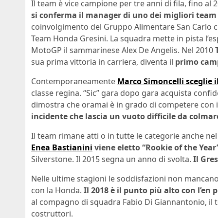
Il team è vice campione per tre anni di fila, fino al
si conferma il manager di uno dei migliori team
coinvolgimento del Gruppo Alimentare San Carlo cr
Team Honda Gresini. La squadra mette in pista l’e
MotoGP il sammarinese Alex De Angelis. Nel 2010
sua prima vittoria in carriera, diventa il
primo camp
Contemporaneamente
Marco Simoncelli sceglie 
classe regina. “Sic” gara dopo gara acquista confid
dimostra che oramai è in grado di competere con i mi
incidente che lascia un vuoto difficile da colmar
Il team rimane atti o in tutte le categorie anche ne
Enea Bastianini
viene eletto
“Rookie of the Year
Silverstone. Il 2015 segna un anno di svolta.
Il Gre
Nelle ultime stagioni le soddisfazioni non mancano a
con la Honda.
Il 2018 è il punto più alto con l’en 
al compagno di squadra Fabio Di Giannantonio, il 
costruttori.