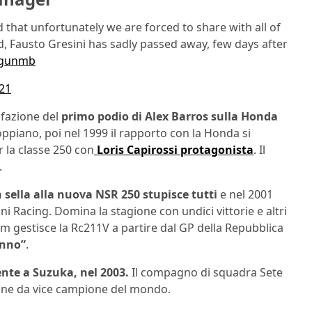
that unfortunately we are forced to share with all of
d, Fausto Gresini has sadly passed away, few days after
Dgunmb
021
sfazione del
primo podio di Alex Barros sulla Honda
oppiano, poi nel 1999 il rapporto con la Honda si
r la classe 250 con
Loris Capirossi protagonista
. Il
.
n sella alla nuova NSR 250 stupisce tutti
e nel 2001
ni Racing. Domina la stagione con undici vittorie e altri
am gestisce la Rc211V a partire dal GP della Repubblica
anno”
.
ente a Suzuka, nel 2003.
Il compagno di squadra Sete
ione da vice campione del mondo.