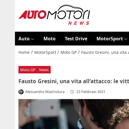
Auto
Moto
Test Drive
MotorSport
/
/
/
Home
MotorSport
Moto GP
Fausto Gresini, una vita a
Moto GP
News
Fausto Gresini, una vita all’attacco: le vi
Alessandro Mastroluca
-
23 Febbraio 2021