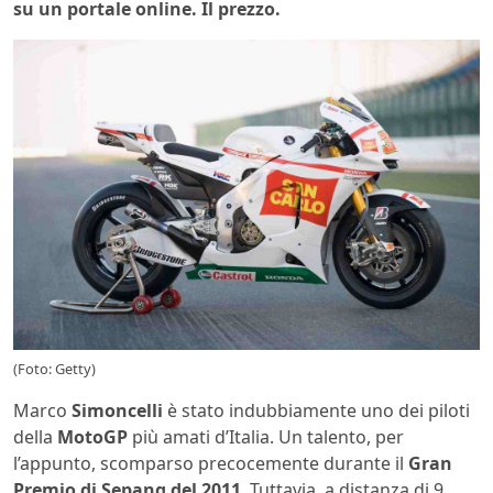
su un portale online. Il prezzo.
(Foto: Getty)
Marco
Simoncelli
è stato indubbiamente uno dei piloti
della
MotoGP
più amati d’Italia. Un talento, per
l’appunto, scomparso precocemente durante il
Gran
Premio
di Sepang del
2011
. Tuttavia, a distanza di 9