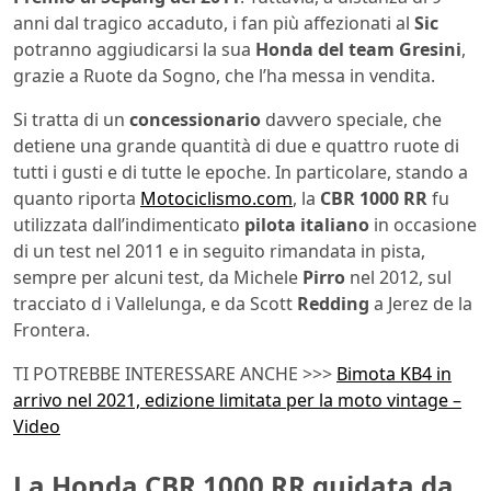
anni dal tragico accaduto, i fan più affezionati al
Sic
potranno aggiudicarsi la sua
Honda del team
Gresini
,
grazie a Ruote da Sogno, che l’ha messa in vendita.
Si tratta di un
concessionario
davvero speciale, che
detiene una grande quantità di due e quattro ruote di
tutti i gusti e di tutte le epoche. In particolare, stando a
quanto riporta
Motociclismo.com
, la
CBR 1000 RR
fu
utilizzata dall’indimenticato
pilota italiano
in occasione
di un test nel 2011 e in seguito rimandata in pista,
sempre per alcuni test, da Michele
Pirro
nel 2012, sul
tracciato d i Vallelunga, e da Scott
Redding
a Jerez de la
Frontera.
TI POTREBBE INTERESSARE ANCHE >>>
Bimota KB4 in
arrivo nel 2021, edizione limitata per la moto vintage –
Video
La Honda CBR 1000 RR guidata da