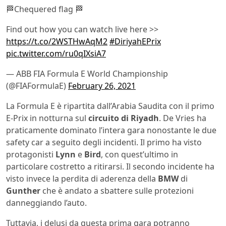
🏁Chequered flag 🏁
Find out how you can watch live here >>
https://t.co/2WSTHwAqM2
#DiriyahEPrix
pic.twitter.com/ru0qIXsiA7
— ABB FIA Formula E World Championship
(@FIAFormulaE)
February 26, 2021
La Formula E è ripartita dall’Arabia Saudita con il primo
E-Prix in notturna sul
circuito di Riyadh
. De Vries ha
praticamente dominato l’intera gara nonostante le due
safety car a seguito degli incidenti. Il primo ha visto
protagonisti
Lynn
e
Bird
, con quest’ultimo in
particolare costretto a ritirarsi. Il secondo incidente ha
visto invece la perdita di aderenza della
BMW
di
Gunther
che è andato a sbattere sulle protezioni
danneggiando l’auto.
Tuttavia, i delusi da questa prima gara potranno