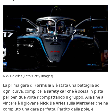
Nick De Vries (Foto: Getty Images)
La prima gara di
Formula E
è stata una battaglia ad
ogni curva, complice la
safety car
che è scesa in pista
per ben due volte ricompattando il gruppo. Alla fine a
vincere è il giovane
Nick
De Vries
sulla
Mercedes
che ha
compiuto una gara perfetta. Partito dalla pole, è