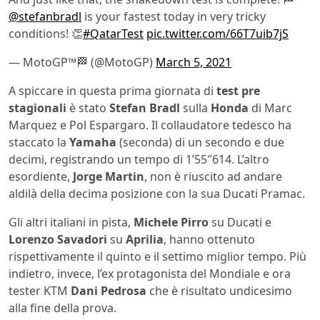
@stefanbradl
is your fastest today in very tricky
conditions! 👏
#QatarTest
pic.twitter.com/66T7uib7jS
— MotoGP™🏁 (@MotoGP)
March 5, 2021
A spiccare in questa prima giornata di
test pre
stagionali
è stato
Stefan Bradl
sulla
Honda
di Marc
Marquez e Pol Espargaro. Il collaudatore tedesco ha
staccato la
Yamaha
(seconda) di un secondo e due
decimi, registrando un tempo di 1’55″614. L’altro
esordiente,
Jorge Martin
, non è riuscito ad andare
aldilà della decima posizione con la sua Ducati Pramac.
Gli altri italiani in pista,
Michele Pirro
su Ducati e
Lorenzo Savadori
su
Aprilia
, hanno ottenuto
rispettivamente il quinto e il settimo miglior tempo. Più
indietro, invece, l’ex protagonista del Mondiale e ora
tester KTM
Dani Pedrosa
che è risultato undicesimo
alla fine della prova.