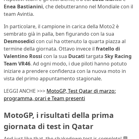
Enea Bastianini
, che debutteranno nel Mondiale con il
team Avintia.
In particolare, il campione in carica della Moto2 è
sembrato già in palla, ben figurando con la sua
Desmosedici
con cui ha ottenuto la quarta piazza al
termine della giornata. Ottavo invece il
fratello di
Valentino Rossi
con la sua
Ducati
targata
Sky Racing
Team VR46
. Ad ogni modo, i due piloti hanno potuto
iniziare a prendere confidenza con la nuova moto in
vista del primo appuntamento stagionale.
LEGGI ANCHE >>>
MotoGP, Test Qatar di marzo:
programma, orari e Team presenti
MotoGP, i risultati della prima
giornata di test in Qatar
And just like that, the shakedown test is complete! 🏁