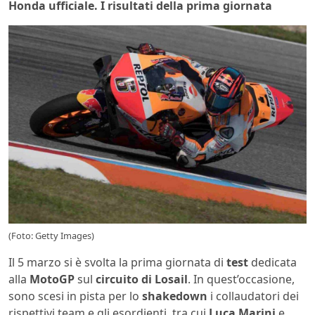
Honda ufficiale. I risultati della prima giornata
(Foto: Getty Images)
Il 5 marzo si è svolta la prima giornata di
test
dedicata
alla
MotoGP
sul
circuito di Losail
. In quest’occasione,
sono scesi in pista per lo
shakedown
i collaudatori dei
rispettivi team e gli esordienti, tra cui
Luca Marini
e