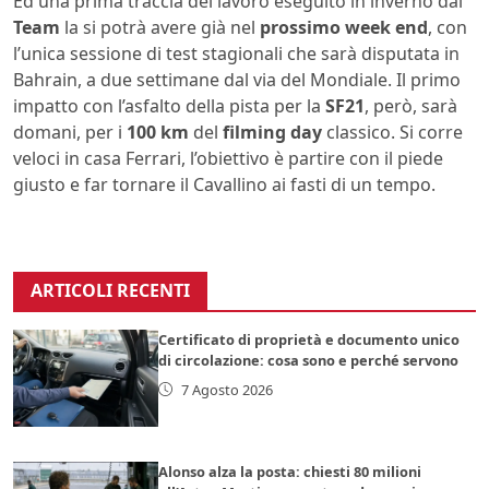
Ed una prima traccia del lavoro eseguito in inverno dal
Team
la si potrà avere già nel
prossimo week end
, con
l’unica sessione di test stagionali che sarà disputata in
Bahrain, a due settimane dal via del Mondiale. Il primo
impatto con l’asfalto della pista per la
SF21
, però, sarà
domani, per i
100 km
del
filming day
classico. Si corre
veloci in casa Ferrari, l’obiettivo è partire con il piede
giusto e far tornare il Cavallino ai fasti di un tempo.
ARTICOLI RECENTI
Certificato di proprietà e documento unico
di circolazione: cosa sono e perché servono
7 Agosto 2026
Alonso alza la posta: chiesti 80 milioni