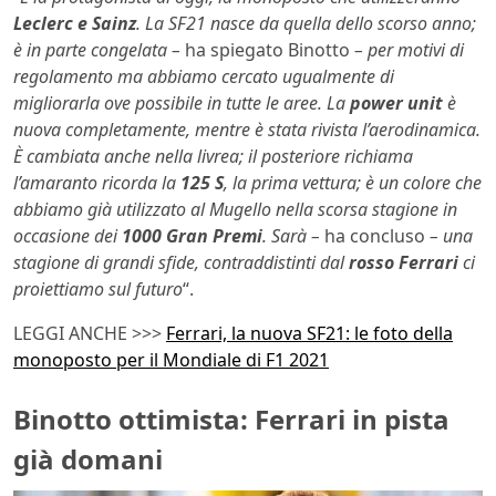
Leclerc e Sainz
. La SF21 nasce da quella dello scorso anno;
è in parte congelata –
ha spiegato Binotto
– per motivi di
regolamento ma abbiamo cercato ugualmente di
migliorarla ove possibile in tutte le aree. La
power unit
è
nuova completamente, mentre è stata rivista l’aerodinamica.
È cambiata anche nella livrea; il posteriore richiama
l’amaranto ricorda la
125 S
, la prima vettura; è un colore che
abbiamo già utilizzato al Mugello nella scorsa stagione in
occasione dei
1000 Gran Premi
. Sarà –
ha concluso
– una
stagione di grandi sfide, contraddistinti dal
rosso Ferrari
ci
proiettiamo sul futuro
“.
LEGGI ANCHE >>>
Ferrari, la nuova SF21: le foto della
monoposto per il Mondiale di F1 2021
Binotto ottimista: Ferrari in pista
già domani