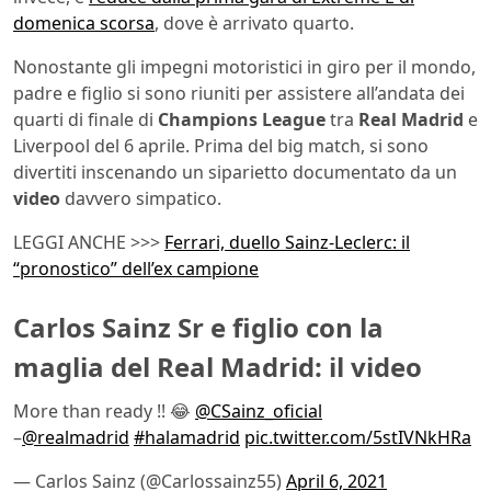
domenica scorsa
, dove è arrivato quarto.
Nonostante gli impegni motoristici in giro per il mondo,
padre e figlio si sono riuniti per assistere all’andata dei
quarti di finale di
Champions League
tra
Real Madrid
e
Liverpool del 6 aprile. Prima del big match, si sono
divertiti inscenando un siparietto documentato da un
video
davvero simpatico.
LEGGI ANCHE >>>
Ferrari, duello Sainz-Leclerc: il
“pronostico” dell’ex campione
Carlos Sainz Sr e figlio con la
maglia del Real Madrid: il video
More than ready !! 😂
@CSainz_oficial
–
@realmadrid
#halamadrid
pic.twitter.com/5stIVNkHRa
— Carlos Sainz (@Carlossainz55)
April 6, 2021