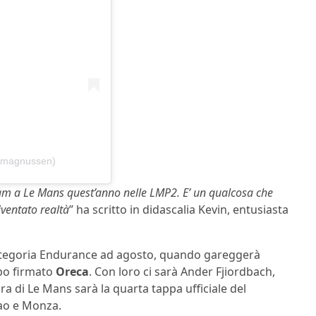
inmagnussen)
am a Le Mans quest’anno nelle LMP2. E’ un qualcosa che
iventato realtà
” ha scritto in didascalia Kevin, entusiasta
 categoria Endurance ad agosto, quando gareggerà
po firmato
Oreca
. Con loro ci sarà Ander Fjiordbach,
ara di Le Mans sarà la quarta tappa ufficiale del
mao e Monza.