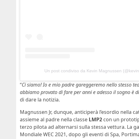
Un post condiviso da Kevin Magnussen (@kev
“
Ci siamo! Io e mio padre gareggeremo nello stesso te
abbiamo provato di fare per anni e adesso il sogno è d
di dare la notizia.
Magnussen Jr, dunque, anticiperà l’esordio nella
assieme al padre nella classe
LMP2
con un prototi
terzo pilota ad alternarsi sulla stessa vettura. La g
Mondiale WEC 2021, dopo gli eventi di Spa, Porti