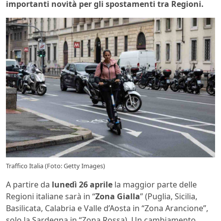
importanti novità per gli spostamenti tra Regioni.
Traffico Italia (Foto: Getty Images)
A partire da
lunedì 26 aprile
la maggior parte delle
Regioni italiane sarà in “
Zona Gialla
” (Puglia, Sicilia,
Basilicata, Calabria e Valle d’Aosta in “Zona Arancione”,
solo la Sardegna in “Zona Rossa). Un cambiamento