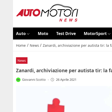
Auto
Moto
Test Drive
MotorSport
/
/
Home
News
Zanardi, archiviazione per autista tir: la 
News
Zanardi, archiviazione per autista tir: la 
Giovanni Scotto
-
26 Aprile 2021