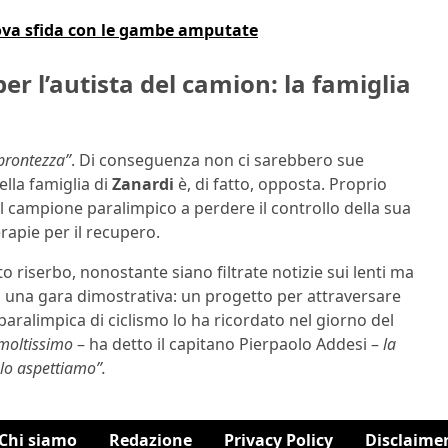
ova sfida con le gambe amputate
per l’autista del camion: la famiglia
prontezza”
. Di conseguenza non ci sarebbero sue
ella famiglia di
Zanardi
è, di fatto, opposta. Proprio
l campione paralimpico a perdere il controllo della sua
rapie per il recupero.
to riserbo, nonostante siano filtrate notizie sui lenti ma
di una gara dimostrativa: un progetto per attraversare
 paralimpica di ciclismo lo ha ricordato nel giorno del
 moltissimo
– ha detto il capitano Pierpaolo Addesi –
la
 lo aspettiamo”.
Chi siamo
Redazione
Privacy Policy
Disclaime