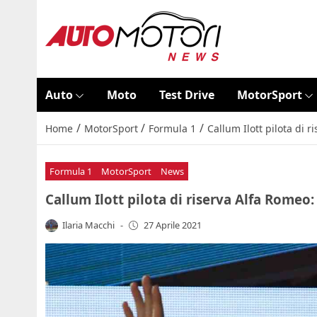
Auto
Moto
Test Drive
MotorSport
/
/
/
Home
MotorSport
Formula 1
Callum Ilott pilota di 
Formula 1
MotorSport
News
Callum Ilott pilota di riserva Alfa Romeo
Ilaria Macchi
-
27 Aprile 2021