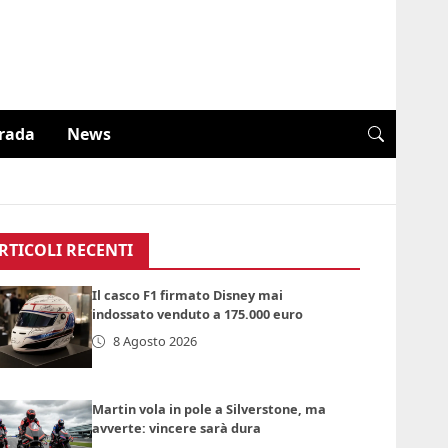
trada
News
RTICOLI RECENTI
Il casco F1 firmato Disney mai
indossato venduto a 175.000 euro
8 Agosto 2026
Martin vola in pole a Silverstone, ma
avverte: vincere sarà dura