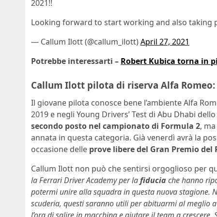
2021!!
Looking forward to start working and also taking 
— Callum Ilott (@callum_ilott)
April 27, 2021
Potrebbe interessarti –
Robert Kubica torna in pi
Callum Ilott pilota di riserva Alfa Romeo:
Il giovane pilota conosce bene l’ambiente Alfa Romeo:
2019 e negli Young Drivers’ Test di Abu Dhabi dello
secondo posto nel campionato di Formula 2
, ma
annata in questa categoria. Già venerdì avrà la pos
occasione delle
prove libere del Gran Premio del 
Callum Ilott non può che sentirsi orgoglioso per q
la Ferrari Driver Academy per la
fiducia
che hanno rip
potermi unire alla squadra in questa nuova stagione. N
scuderia, questi saranno utili per abituarmi al megli
l’ora di salire in macchina e aiutare il team a crescere.