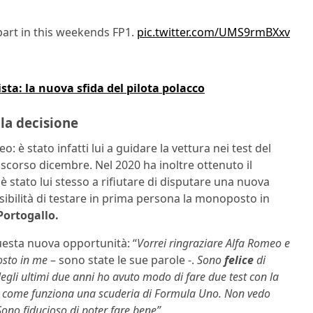
part in this weekends FP1.
pic.twitter.com/UMS9rmBXxv
sta: la nuova sfida del pilota polacco
 la decisione
 è stato infatti lui a guidare la vettura nei test del
 scorso dicembre. Nel 2020 ha inoltre ottenuto il
 è stato lui stesso a rifiutare di disputare una nuova
sibilità di testare in prima persona la monoposto in
Portogallo.
uesta nuova opportunità: “
Vorrei ringraziare Alfa Romeo e
osto in me
– sono state le sue parole -.
Sono
felice
di
egli ultimi due anni ho avuto modo di fare due test con la
o a come funziona una scuderia di Formula Uno. Non vedo
 Sono fiducioso di poter fare bene”.