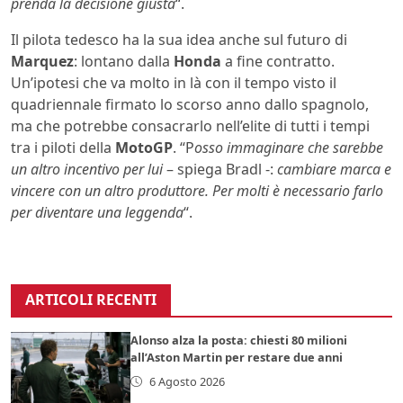
prenda la decisione giusta
“.
Il pilota tedesco ha la sua idea anche sul futuro di
Marquez
: lontano dalla
Honda
a fine contratto.
Un’ipotesi che va molto in là con il tempo visto il
quadriennale firmato lo scorso anno dallo spagnolo,
ma che potrebbe consacrarlo nell’elite di tutti i tempi
tra i piloti della
MotoGP
. “P
osso immaginare che sarebbe
un altro incentivo per lui
– spiega Bradl -:
cambiare marca e
vincere con un altro produttore. Per molti è necessario farlo
per diventare una leggenda
“.
ARTICOLI RECENTI
Alonso alza la posta: chiesti 80 milioni
all’Aston Martin per restare due anni
6 Agosto 2026