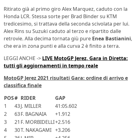
Ritirato già al primo giro Alex Marquez, caduto con la
Honda LCR. Stessa sorte per Brad Binder su KTM
tredicesimo, si trattava della seconda scivolata per lui.
Alex Rins su Suzuki caduto al terzo e ripartito dalle
retrovie. Alla decima tornata giù pure
Enea Bastianini
,
che era in zona punti e alla curva 2 è finito a terra.
LEGGI ANCHE ->
LIVE MotoGP Jerez, Gara in Diretta:
tutti gli aggiornamenti in tempo reale
MotoGP Jerez 2021 risultati Gara: ordine di arrivo e
classifica finale
POS
#
RIDER
GAP
1
43
J. MILLER
41:05.602
2
63
F. BAGNAIA
+1.912
3
21
F. MORBIDELLI
+2.516
4
30
T. NAKAGAMI
+3.206