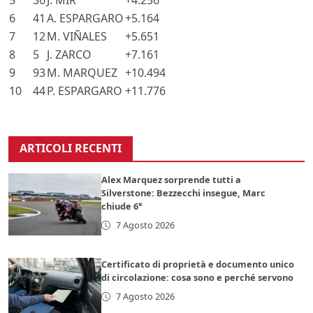
5
36
J. MIR
+4.256
6
41
A. ESPARGARO
+5.164
7
12
M. VIÑALES
+5.651
8
5
J. ZARCO
+7.161
9
93
M. MARQUEZ
+10.494
10
44
P. ESPARGARO
+11.776
ARTICOLI RECENTI
Alex Marquez sorprende tutti a
Silverstone: Bezzecchi insegue, Marc
chiude 6°
7 Agosto 2026
Certificato di proprietà e documento unico
di circolazione: cosa sono e perché servono
7 Agosto 2026