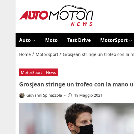
Auto
Moto
Test Drive
MotorSport
/
/
Home
MotorSport
Grosjean stringe un trofeo con la m
MotorSport
News
Grosjean stringe un trofeo con la mano us
Giovanni Spinazzola
-
19 Maggio 2021