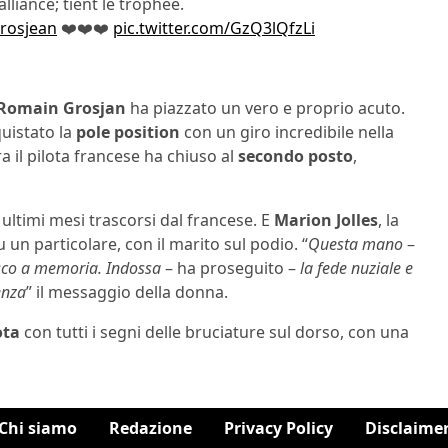
lliance; tient le trophée.
rosjean
❤️❤️❤️
pic.twitter.com/GzQ3lQfzLi
Romain Grosjan
ha piazzato un vero e proprio acuto.
uistato la
pole position
con un giro incredibile nella
ra il pilota francese ha chiuso al
secondo posto
,
ltimi mesi trascorsi dal francese. E
Marion Jolles
, la
 un particolare, con il marito sul podio. “
Questa mano
–
sco a memoria. Indossa
– ha proseguito –
la fede nuziale e
enza
” il messaggio della donna.
ota
con tutti i segni delle bruciature sul dorso, con una
Chi siamo
Redazione
Privacy Policy
Disclaime