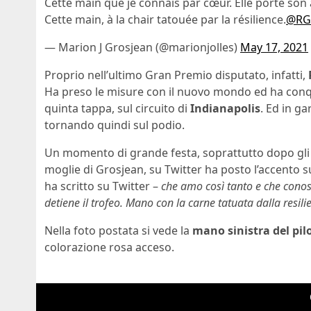
Cette main que je connais par cœur. Elle porte son a
Cette main, à la chair tatouée par la résilience.
@RG
— Marion J Grosjean (@marionjolles)
May 17, 2021
Proprio nell’ultimo Gran Premio disputato, infatti,
Ha preso le misure con il nuovo mondo ed ha conq
quinta tappa, sul circuito di
Indianapolis
. Ed in ga
tornando quindi sul podio.
Un momento di grande festa, soprattutto dopo gli u
moglie di Grosjean, su Twitter ha posto l’accento su
ha scritto su Twitter –
che amo così tanto e che cono
detiene il trofeo. Mano con la carne tatuata dalla resili
Nella foto postata si vede la
mano sinistra del pil
colorazione rosa acceso.