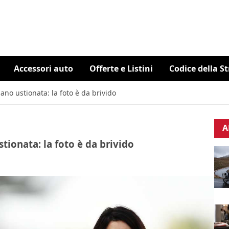
Accessori auto
Offerte e Listini
Codice della S
ano ustionata: la foto è da brivido
A
tionata: la foto è da brivido