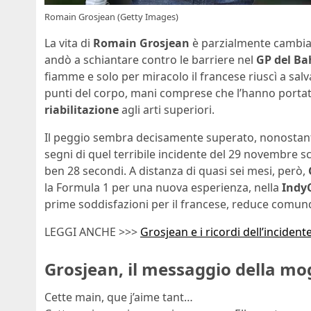
Romain Grosjean (Getty Images)
La vita di
Romain Grosjean
è parzialmente cambia
andò a schiantare contro le barriere nel
GP del Ba
fiamme e solo per miracolo il francese riuscì a sa
punti del corpo, mani comprese che l’hanno port
riabilitazione
agli arti superiori.
Il peggio sembra decisamente superato, nonostante 
segni di quel terribile incidente del 29 novembre s
ben 28 secondi. A distanza di quasi sei mesi, però,
la Formula 1 per una nuova esperienza, nella
IndyC
prime soddisfazioni per il francese, reduce comun
LEGGI ANCHE >>>
Grosjean e i ricordi dell’incidente
Grosjean, il messaggio della mog
Cette main, que j’aime tant…