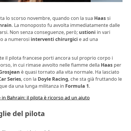
ta lo scorso novembre, quando con la sua
Haas
si
hrain
. La monoposto fu avvolta immediatamente dalle
lvarsi. Non senza conseguenze, però;
ustioni
in vari
ato a numerosi
interventi chirurgici
e ad una
il pilota francese porti ancora sul proprio corpo i
corso, in cui rimase avvolto nelle fiamme della
Haas
per
Grosjean
è quasi tornato alla vita normale. Ha lasciato
ar Series
, con la
Doyle Racing
, che sta già fruttando le
que da una lunga militanza in
Formula 1
.
 in Bahrain: il pilota è ricorso ad un aiuto
lie del pilota