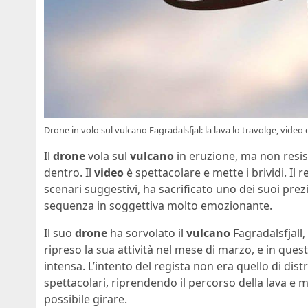
Drone in volo sul vulcano Fagradalsfjal: la lava lo travolge, video 
Il
drone
vola sul
vulcano
in eruzione, ma non resist
dentro. Il
video
è spettacolare e mette i brividi. Il 
scenari suggestivi, ha sacrificato uno dei suoi pre
sequenza in soggettiva molto emozionante.
Il suo
drone
ha sorvolato il
vulcano
Fagradalsfjall,
ripreso la sua attività nel mese di marzo, e in que
intensa. L’intento del regista non era quello di dist
spettacolari, riprendendo il percorso della lava e
possibile girare.