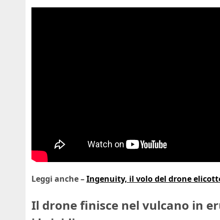
Leggi anche –
Ingenuity, il volo del drone elicott
Il drone finisce nel vulcano in e