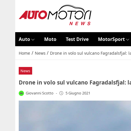
Auto
Moto
Test Drive
MotorSport
/
/
Home
News
Drone in volo sul vulcano Fagradalsfjal: la
News
Drone in volo sul vulcano Fagradalsfjal: la
Giovanni Scotto
-
5 Giugno 2021