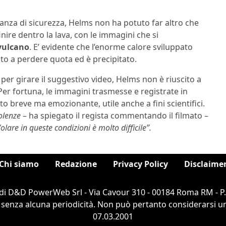
anza di sicurezza, Helms non ha potuto far altro che
inire dentro la lava, con le immagini che si
vulcano
. E’ evidente che l’enorme calore sviluppato
iato a perdere quota ed è precipitato.
o per girare il suggestivo video, Helms non è riuscito a
Per fortuna, le immagini trasmesse e registrate in
 breve ma emozionante, utile anche a fini scientifici.
olenze
– ha spiegato il regista commentando il filmato –
lare in queste condizioni è molto difficile”.
Chi siamo
Redazione
Privacy Policy
Disclaime
di D&D PowerWeb Srl - Via Cavour 310 - 00184 Roma RM - P
 senza alcuna periodicità. Non può pertanto considerarsi un 
07.03.2001