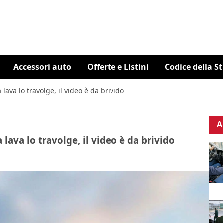
Accessori auto
Offerte e Listini
Codice della S
 lava lo travolge, il video è da brivido
A
 lava lo travolge, il video è da brivido