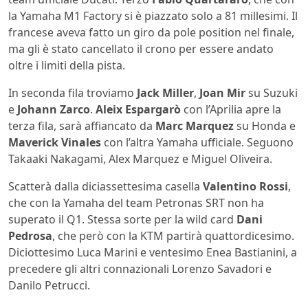
la Yamaha M1 Factory si è piazzato solo a 81 millesimi. Il
francese aveva fatto un giro da pole position nel finale,
ma gli è stato cancellato il crono per essere andato
oltre i limiti della pista.
In seconda fila troviamo
Jack Miller
,
Joan Mir
su Suzuki
e
Johann Zarco
.
Aleix Espargarò
con l’Aprilia apre la
terza fila, sarà affiancato da
Marc Marquez
su Honda e
Maverick Vinales
con l’altra Yamaha ufficiale. Seguono
Takaaki Nakagami, Alex Marquez e Miguel Oliveira.
Scatterà dalla diciassettesima casella
Valentino Rossi
,
che con la Yamaha del team Petronas SRT non ha
superato il Q1. Stessa sorte per la wild card
Dani
Pedrosa
, che però con la KTM partirà quattordicesimo.
Diciottesimo Luca Marini e ventesimo Enea Bastianini, a
precedere gli altri connazionali Lorenzo Savadori e
Danilo Petrucci.