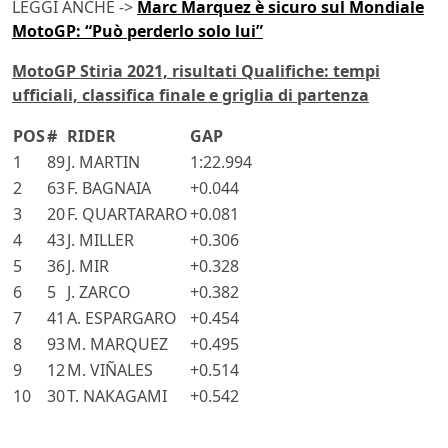
LEGGI ANCHE ->
Marc Marquez è sicuro sul Mondiale
MotoGP: “Può perderlo solo lui”
MotoGP Stiria 2021, risultati Qualifiche: tempi
ufficiali, classifica finale e griglia di partenza
POS
#
RIDER
GAP
1
89
J. MARTIN
1:22.994
2
63
F. BAGNAIA
+0.044
3
20
F. QUARTARARO
+0.081
4
43
J. MILLER
+0.306
5
36
J. MIR
+0.328
6
5
J. ZARCO
+0.382
7
41
A. ESPARGARO
+0.454
8
93
M. MARQUEZ
+0.495
9
12
M. VIÑALES
+0.514
10
30
T. NAKAGAMI
+0.542