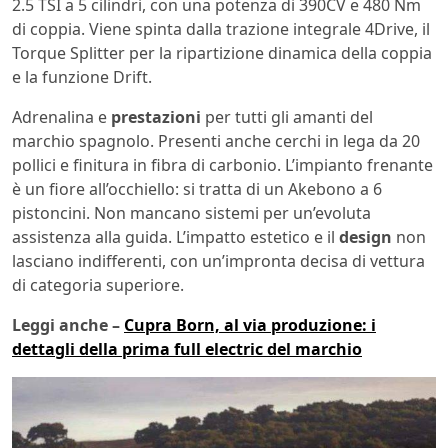
2.5 TSI a 5 cilindri, con una potenza di 390CV e 480 Nm
di coppia. Viene spinta dalla trazione integrale 4Drive, il
Torque Splitter per la ripartizione dinamica della coppia
e la funzione Drift.
Adrenalina e
prestazioni
per tutti gli amanti del
marchio spagnolo. Presenti anche cerchi in lega da 20
pollici e finitura in fibra di carbonio. L’impianto frenante
è un fiore all’occhiello: si tratta di un Akebono a 6
pistoncini. Non mancano sistemi per un’evoluta
assistenza alla guida. L’impatto estetico e il
design
non
lasciano indifferenti, con un’impronta decisa di vettura
di categoria superiore.
Leggi anche –
Cupra Born, al via produzione: i
dettagli della prima full electric del marchio