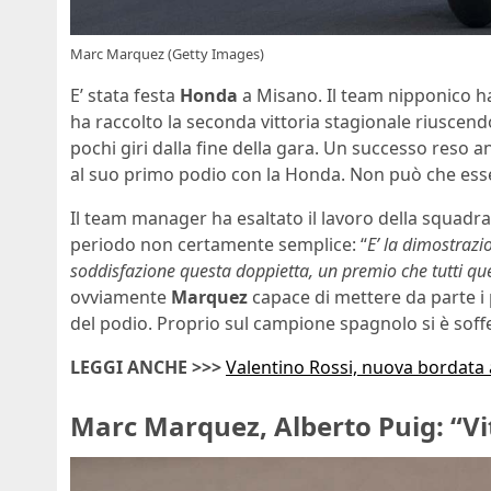
Marc Marquez (Getty Images)
E’ stata festa
Honda
a Misano. Il team nipponico h
ha raccolto la seconda vittoria stagionale riuscen
pochi giri dalla fine della gara. Un successo reso 
al suo primo podio con la Honda. Non può che ess
Il team manager ha esaltato il lavoro della squadra 
periodo non certamente semplice: “
E’ la dimostraz
soddisfazione questa doppietta, un premio che tutti que
ovviamente
Marquez
capace di mettere da parte i p
del podio. Proprio sul campione spagnolo si è sof
LEGGI ANCHE >>>
Valentino Rossi, nuova bordata 
Marc Marquez, Alberto Puig: “Vi