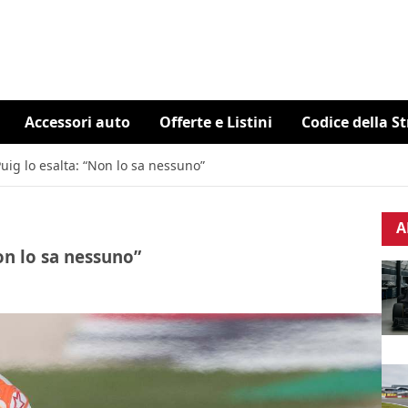
Accessori auto
Offerte e Listini
Codice della S
ig lo esalta: “Non lo sa nessuno”
A
on lo sa nessuno”