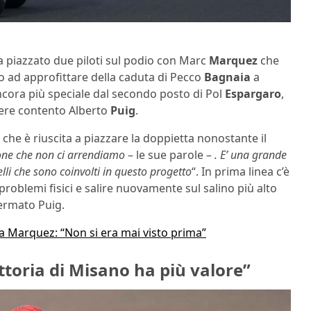
a piazzato due piloti sul podio con Marc
Marquez
che
do ad approfittare della caduta di Pecco
Bagnaia
a
ancora più speciale dal secondo posto di Pol
Espargaro
,
ere contento Alberto
Puig
.
che è riuscita a piazzare la doppietta nonostante il
ione che non ci arrendiamo
– le sue parole –
. E’ una grande
lli che sono coinvolti in questo progetto
“. In prima linea c’è
roblemi fisici e salire nuovamente sul salino più alto
fermato Puig.
a Marquez: “Non si era mai visto prima”
ttoria di Misano ha più valore”