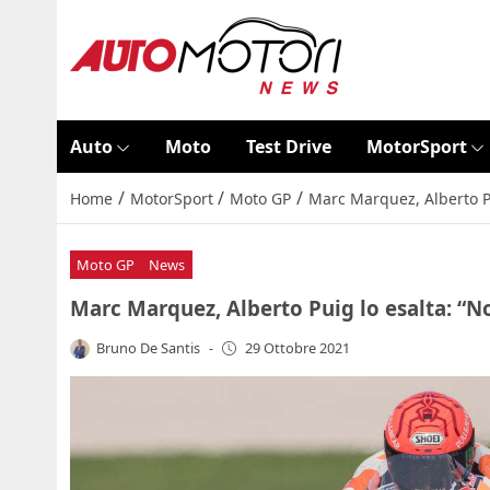
Auto
Moto
Test Drive
MotorSport
/
/
/
Home
MotorSport
Moto GP
Marc Marquez, Alberto Pu
Moto GP
News
Marc Marquez, Alberto Puig lo esalta: “N
Bruno De Santis
-
29 Ottobre 2021